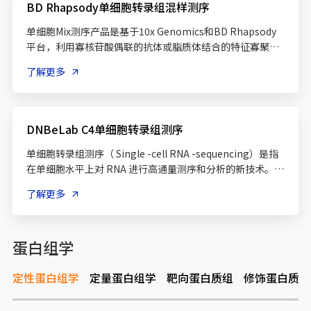
BD Rhapsody单细胞转录组混样测序
单细胞Mix测序产品是基于10x Genomics和BD Rhapsody
平台，利用寡核苷酸偶联的抗体或脂质体结合的特征寡聚体
条形码孵育不同的样本，为不同的样本标记上不同的标签，
了解更多
然后将多个样本混合在一起，按照单一样本文库制备的流
程，进行一次建库操作，然后上机测序，实现多样本混样单
DNBeLab C4单细胞转录组测序
单细胞转录组测序（ Single -cell RNA -sequencing）是指
在单细胞水平上对 RNA 进行高通量测序和分析的新技术。 
不同于常规组织或细胞群测序得到的结果（只是大量细胞平
了解更多
均表达水平），单测序能够深入挖掘特异性的信息。 目前 ，
单细胞测序已广泛应用于肿瘤异质性、免疫微环境神经科异
质性、免疫微环境神经科 、胚胎发育细胞分化等领域的研
蛋白组学
定性蛋白组学
定量蛋白组学
靶向蛋白质组
修饰蛋白质组