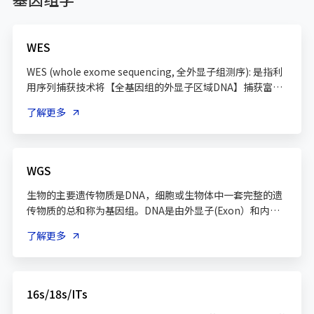
WES
WES (whole exome sequencing, 全外显子组测序): 是指利
用序列捕获技术将【全基因组的外显子区域DNA】捕获富集
后进行高通量测序，能够直接发现与蛋白质功能变异相关的
了解更多
遗传变异SNP(单核苷酸多态性)。以人类基因组为例，虽然
外显子(蛋白质编码区)只占基因组的1%，但人类基因组85%
的致病突变都在外显子区域，因此具有重要意义。WES仅是
对外显子区域的测序。相比全基因组测序，外显子测序更为
WGS
简便，测序成本相比也会更低，测序后数据的分析也更为简
生物的主要遗传物质是DNA，细胞或生物体中一套完整的遗
传物质的总和称为基因组。DNA是由外显子(Exon）和内含
子(Intron)组成。外显子只占基因组的1%左右，指导体内所
了解更多
有蛋白的合成。内含子不编码蛋白质的合成，但绝不是无用
16s/18s/ITs