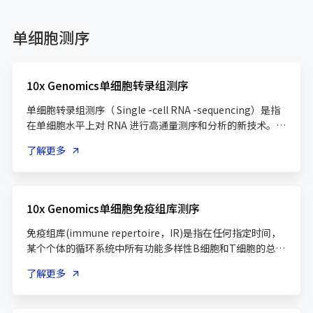
单细胞测序
10x Genomics单细胞转录组测序
单细胞转录组测序（ Single -cell RNA -sequencing）是指
在单细胞水平上对 RNA 进行高通量测序和分析的新技术。 
不同于常规组织或细胞群测序得到的结果（只是大量细胞平
了解更多
均表达水平），单测序能够深入挖掘特异性的信息。 目前 ，
单细胞测序已广泛应用于肿瘤异质性、免疫微环境神经科异
质性、免疫微环境神经科 、胚胎发育细胞分化等领域的研
10x Genomics单细胞免疫组库测序
免疫组库(immune repertoire，IR)是指在任何指定时间，
某个个体的循环系统中所有功能多样性B细胞和T细胞的总
和。TCR/BCR是T/B淋巴细胞表面的特征性标志物，作用是
了解更多
识别抗原，基本单位都是由C/V/D/J四个基因簇编码；细胞发
育过程中存在复杂的V(D)J重排机制，导致TCR/BCR基因序