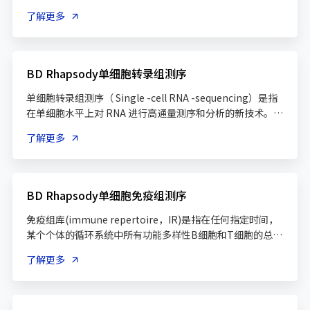
传学和基因表达谱相结合，单细胞水平同时获取2种分子信息
了解更多
可以更深入地表征复杂的细胞群，捕获细胞异质性，发现驱
动细胞分化、发育以及疾病发生的基因调控相互作用，是单
BD Rhapsody单细胞转录组测序
单细胞转录组测序（ Single -cell RNA -sequencing）是指
在单细胞水平上对 RNA 进行高通量测序和分析的新技术。 
不同于常规组织或细胞群测序得到的结果（只是大量细胞平
了解更多
均表达水平），单测序能够深入挖掘特异性的信息。 目前 ，
单细胞测序已广泛应用于肿瘤异质性、免疫微环境神经科异
质性、免疫微环境神经科 、胚胎发育细胞分化等领域的研
BD Rhapsody单细胞免疫组测序
免疫组库(immune repertoire，IR)是指在任何指定时间，
某个个体的循环系统中所有功能多样性B细胞和T细胞的总
和。TCR/BCR是T/B淋巴细胞表面的特征性标志物，作用是
了解更多
识别抗原，基本单位都是由C/V/D/J四个基因簇编码；细胞发
育过程中存在复杂的V(D)J重排机制，导致TCR/BCR基因序