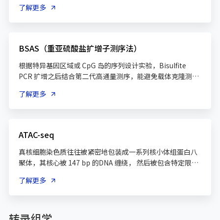
集基因组 DNA 上 CCGG 位点的片段，经 Bisulfite 处理和高
了解更多
通量测序，针对全基因组CpG岛区域的DNA甲基化测序。一
般情况人基因组5X以上覆盖>250万CG位点，单碱基分辨
率，覆盖全基因组12%左右的甲基化位点；但对于启动子区
域覆盖达高达80%以上，广泛用临床及哺乳动物启动子范围
BSAS（重亚硫酸盐扩增子测序法）
根据特异基因区域或 CpG 岛的序列设计实验，Bisulfite 
PCR 扩增之后结合第二代高通量测序，能避免载体克隆测序
的大量工作量和高昂成本，大大提高DNA甲基化分辨率的同
了解更多
ATAC-seq
真核细胞染色质往往被紧密地包装成一系列核小体组蛋白八
聚体，其核心被 147 bp 的DNA 缠绕， 然后被包含特定限制
性核酸内切酶识别位点的 DNA 序列分隔开。大多数基因组中
了解更多
的染色质都紧紧盘 绕在细胞核内，但也有一些区域经染色质
重塑后呈现出松散的状态，这部分无核小体的裸露 DNA 区域
转录组学