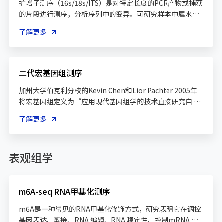
扩增子测序（16s/18s/ITS）是对特定长度的PCR产物或捕获
的片段进行测序，分析序列中的变异。可研究样本中属水平
了解更多
二代宏基因组测序
加州大学伯克利分校的Kevin Chen和Lior Pachter 2005年
将宏基因组定义为“应用现代基因组学的技术直接研究自 然
状态下的微生物的有机群落，而不需要在实验室中分离单一
了解更多
的菌株”的科学。不仅能够分析群落的物种结构和系 统进
表观组学
m6A-seq RNA甲基化测序
m6A是一种常见的RNA甲基化修饰方式，研究表明它在调控
基因表达、剪接、RNA 编辑、RNA 稳定性、控制mRNA 寿