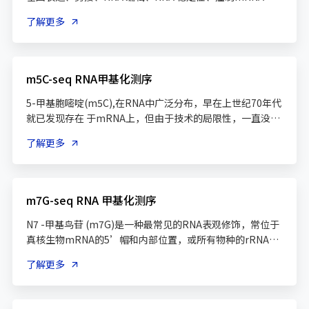
命和降解、介导环状RNA翻译等方面扮演重要角色。吉凯基
了解更多
因的微量meRIP-seq技术，通过特殊的技术优化，大大降低 
meRIP-seq对样本量的要求，和常规的meRIP-seq需要上百
μg的总RNA量相比，微量meRIP-seq仅仅1μg-20 μg 总
RNA量即可满足实验要求。利用最新的去rRNA技术，可以同
m5C-seq RNA甲基化测序
时检测mRNA、 lncRNA 及circRNA的甲基化修饰谱，帮助
5-甲基胞嘧啶(m5C),在RNA中广泛分布，早在上世纪70年代
就已发现存在 于mRNA上，但由于技术的局限性，一直没有
得到充分研究。m5C RNA修饰的检测，采用基于抗体富集的
了解更多
甲基化RNA免疫沉淀测序方法（MeRIP-seq），该技术利用
m5C特异性抗体富集发生m5C修饰的RNA片段（包括
mRNA、lncRNA等rRNA去除所有RNA），结合高通量测
序，对RNA上的m5C修饰进行定位与定量，可以在全基因组
m7G-seq RNA 甲基化测序
范围内精确检测RNA的m5C甲基化修饰，全面解析m5C在转
录组的分布及变化，帮助科研人员深入理解RNA甲基化在生
N7 -甲基鸟苷 (m7G)是一种最常见的RNA表观修饰，常位于
真核生物mRNA的5’帽和内部位置，或所有物种的rRNA和
tRNA内部。 mRNA的5'帽子结构中的甲基化修饰 是真核生
了解更多
物mRNA中最常见的修饰方式。m7G 帽子结构能结合翻译起
始因子EIF4F，促进 mRNA 翻译， 而且还能防止mRNA 被
细胞内的核酸外切酶降解。m7G修饰通过影响各种RNA分子