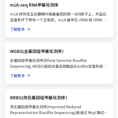
的代谢，包括mRNA、tRNA、microRNA和核糖体RNA。 
m1A-seq RNA甲基化测序
越来越多的证据表明，m7G在人类疾病的发展中发挥着关键
作用。METTL1-WDR4复合体可将m7G加到tRNA和一部分
m1A 修饰发生在腺嘌呤碱基基团的第一位N原子上，并且在
mRNA内部。目前已有基于抗体和化学方法的m7G检测技术
生理条件下带有一个正电荷。m1A 最早在 rRNA 和 tRNA 等
（m7G-MeRIP-Seq和m7G miCLIPSeq）。得益于这些技
非编码 RNA中发现，并 且在原核及各种真核生物的 mRNA 
了解更多
中均广泛存在。利用转录组 m1A 测序技术发现 人及小鼠细
胞转录组中的 m1A 在第一个外显子上集中分布，具有 m1A
修饰的转录 本的 5'UTR 倾向于形成二级结构。此外，m1A 
修饰与翻译起始位点相关，并且含 有 m1A 的转录本具有更
WGBS(全基因组甲基化测序）
全基因组甲基化测序(Whole Genome Bisulfite 
Sequencing, WGBS)是结合重亚硫酸盐Bisulfite处理和高通
量测序，对有参考基因组进行全基因组的单碱基分辨率的甲
了解更多
基化检测“金标准”方案，广泛用于人、哺乳动物及农林牧
渔方向的高水平甲基化研究。WGBS满足全基因组DNA甲基
化图谱及疾病关联分析、基因调控分析、疾病的甲基化标志
物筛选等探索性课题的研究；全基因组DNA甲基化测序
RRBS(简化基因组甲基化测序）
简化基因组甲基化测序(Improved Reduced 
Representation Bisulfite Sequencing)是通过 MspI 酶切富