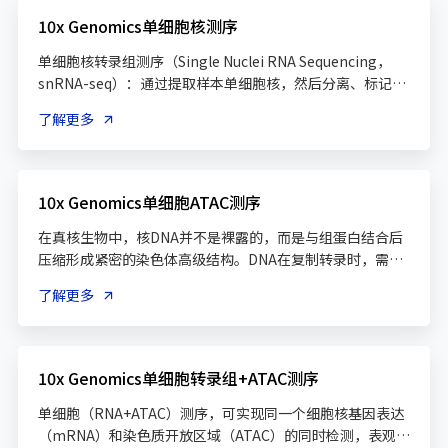
10x Genomics单细胞核测序
单细胞核转录组测序（Single Nuclei RNA Sequencing，
snRNA-seq）：通过提取样本单细胞核，然后分离、标记细
胞核，在单细胞水平研究核基因表达检测的技术。为脑组
了解更多
织、心脏、肾脏等复杂组织或一些珍稀冻存样品提供了单细
胞水平研究应用平台，可挖掘更多潜在的致病细胞类型，更
10x Genomics单细胞ATAC测序
在真核生物中，核DNA并不是裸露的，而是与组蛋白结合后
压缩形成紧密的染色体高级结构。DNA在复制转录时，需要
将DNA的紧密结构打开，这部分打开的染色质，就是开放染
了解更多
色质；开放染色质允许其他调控因子与之结合，这一特性被
称为染色质的可及性，染色质的可及性被认为与转录调控密
10x Genomics单细胞转录组+ATAC测序
单细胞（RNA+ATAC）测序，可实现同一个细胞核基因表达
（mRNA）和染色质开放区域（ATAC）的同时检测，表观遗