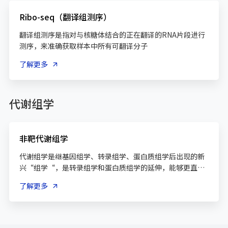
Ribo-seq（翻译组测序）
翻译组测序是指对与核糖体结合的正在翻译的RNA片段进行
测序，来准确获取样本中所有可翻译分子
了解更多
代谢组学
非靶代谢组学
代谢组学是继基因组学、转录组学、蛋白质组学后出现的新
兴“组学“，是转录组学和蛋白质组学的延伸，能够更直
接、更准确地反映生物体的生理状态，是系统生物学的重要
了解更多
组成部分。系统生物学中，基因组学告诉你可能发生什么，
蛋白组学告诉你正在发生什么，而代谢组学是最接近表型的