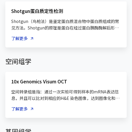
Shotgun蛋白质定性检测
Shotgun（鸟枪法）是鉴定蛋白质混合物中蛋白质组成的常
见方法。Shotgun的原理是蛋白在经过蛋白胰酶酶解后形成
肽段，然后通过高效液相色谱分离，并进入质谱检测。通过
了解更多
二级质谱中肽段碎裂片段的信号分布与理论肽段碎裂片段的
比对，实现对肽段的定性（氨基酸序列认定），最终实现对
空间组学
10x Genomics Visum OCT
空间转录组是指：通过一次实验可得到样本的mRNA表达信
息，并且可以比对到相应的H&E 染色图像，达到图像化和数
字化的高度整合分析。空间转录组学分析可展示组织切片中
了解更多
不同区域的基因表达情况，揭示精细病理区域中激活的信号
通路， 完成分子特征驱动病理特征的机制解析。空间转录组
被广泛用于肿瘤，发育生物学，神经科学等多领域，为肿瘤
基因组学