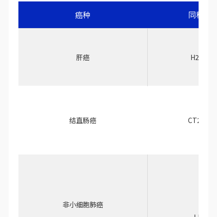
癌种
同种移
肝癌
H22, He
结直肠癌
CT26.WT
非小细胞肺癌