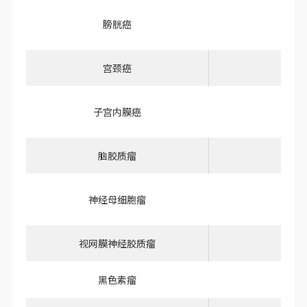
膀胱癌
宫颈癌
子宫内膜癌
脑胶质瘤
神经母细胞瘤
视网膜神经胶质瘤
黑色素瘤
B16-