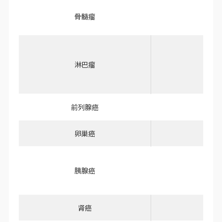
骨髓瘤
淋巴瘤
A2
前列腺癌
卵巢癌
胰腺癌
Pan
肾癌