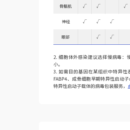
骨骼肌
√
√
√
神经
√
√
√
眼部
√
√
2. 细胞体外感染建议选择慢病毒：
小。
3. 如需目的基因在某组织中特异
FABP4、成骨细胞早期特异性启动子
特异性启动子载体的病毒包装服务，