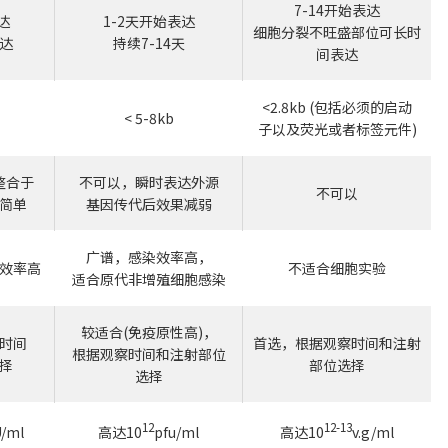
7-14开始表达
达
1-2天开始表达
细胞分裂不旺盛部位可长时
达
持续7-14天
间表达
<2.8kb (包括必须的启动
< 5-8kb
子以及荧光或者标签元件)
整合于
不可以，瞬时表达外源
不可以
简单
基因传代后效果减弱
广谱，感染效率高，
效率高
不适合细胞实验
适合原代非增殖细胞感染
较适合(免疫原性高)，
时间
首选，根据观察时间和注射
根据观察时间和注射部位
择
部位选择
选择
12
12-13
/ml
高达10
pfu/ml
高达10
v.g/ml