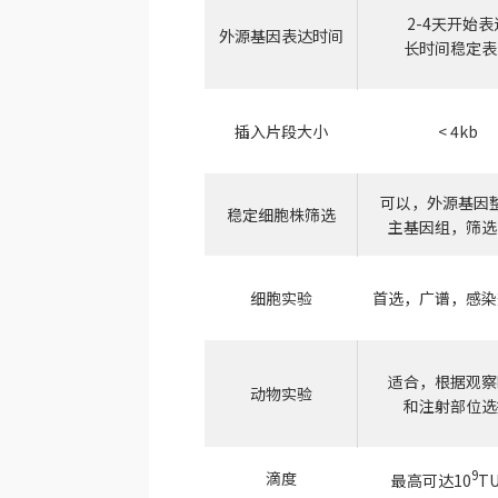
2-4天开始表
外源基因表达时间
长时间稳定表
插入片段大小
< 4kb
可以，外源基因
稳定细胞株筛选
主基因组，筛选
细胞实验
首选，广谱，感染
适合，根据观察
动物实验
和注射部位选
9
滴度
最高可达10
TU