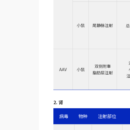
小鼠
尾静脉注射
总
双侧附睾
AAV
小鼠
脂肪层注射
注
2. 肾
病毒
物种
注射部位