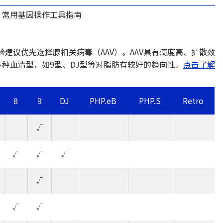
常用基因操作工具指南
验建议优先选择腺相关病毒（AAV）。AAV具有滴度高、扩散效
多种血清型，如9型、DJ型等对脂肪有较好的趋向性。
点击了解
8
9
DJ
PHP.eB
PHP.S
Retro
√
√
√
√
√
√
√