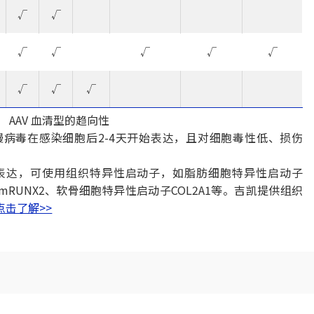
√
√
√
√
√
√
√
√
√
√
AAV 血清型的趋向性
慢病毒在感染细胞后2-4天开始表达，且对细胞毒性低、损伤
性表达，可使用组织特异性启动子，如脂肪细胞特异性启动子
mRUNX2、软骨细胞特异性启动子COL2A1等。吉凯提供组织
点击了解>>