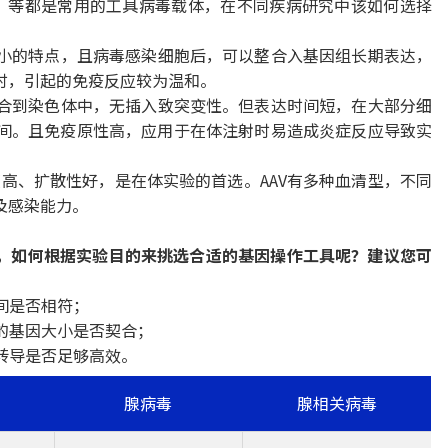
V）等都是常用的工具病毒载体，在不同疾病研究中该如何选择
伤小的特点，且病毒感染细胞后，可以整合入基因组长期表达，
时，引起的免疫反应较为温和。
整合到染色体中，无插入致突变性。但表达时间短，在大部分细
时间。且免疫原性高，应用于在体注射时易造成炎症反应导致实
、滴度高、扩散性好，是在体实验的首选。AAV有多种血清型，不同
及感染能力。
，如何根据实验目的来挑选合适的基因操作工具呢？建议您可
时间是否相符；
目的基因大小是否契合；
的转导是否足够高效。
腺病毒
腺相关病毒