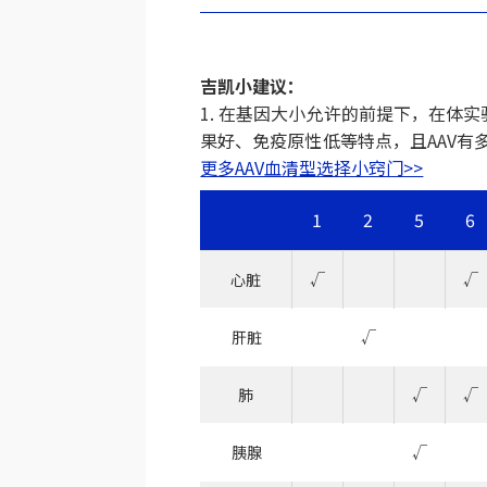
吉凯小建议：
1. 在基因大小允许的前提下，在体实
果好、免疫原性低等特点，且AAV有
更多AAV血清型选择小窍门>>
1
2
5
6
心脏
√
√
肝脏
√
肺
√
√
胰腺
√