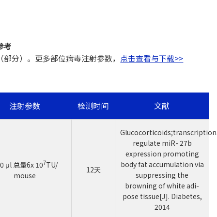
参考
（部分）。更多部位病毒注射参数，
点击查看与下载>>
注射参数
检测时间
文献
Glucocorticoids;transcriptiona
regulate miR- 27b
expression promoting
7
body fat accumulation via
0 μl 总量6x 10
TU/
12天
suppressing the
mouse
browning of white adi-
pose tissue[J]. Diabetes,
2014