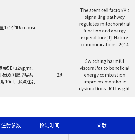
The stem cell factor/Kit
signalling pathway
regulates mitochondrial
6
量1x10
IU/ mouse
function and energy
expenditure[J]. Nature
communications, 2014
Switching harmful
滴度5E+12vg/ml.
visceral fat to beneficial
小鼠双侧脂肪层共
2周
energy combustion
射10ul，多点注射
improves metabolic
dysfunctions. JCI Insight
注射参数
检测时间
文献