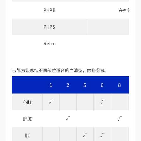
PHP.B
在神经元和
PHP.S
Retro
吉凯为您总结不同部位适合的血清型，供您参考。
1
2
5
6
8
9
心脏
√
√
√
肝脏
√
√
√
肺
√
√
√