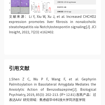
文献来源：Li Y, Xiu W, Xu J, et al. Increased CHCHD2
expression promotes liver fibrosis in nonalcoholic
steatohepatitis via Notch/osteopontin signaling[J]. JCI
Insight, 2022, 7(23): e162402.
引用文献
1.Shen Z C, Wu P F, Wang F, et al. Gephyrin
Palmitoylation in Basolateral Amygdala Mediates the
Anxiolytic Action of Benzodiazepine[J]. Biological
Psychiatry, 2019, 85(3): 202-213. (IF= 12.81).吉凯产品：过
表达AAV 研究领域：焦虑症华中科技大学同济医学院