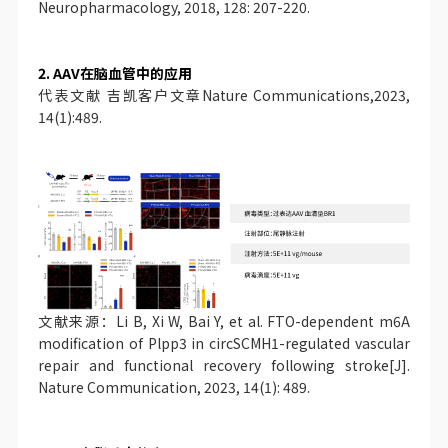
Neuropharmacology, 2018, 128: 207-220.
2. AAV在脑血管中的应用
代表文献 吉凯客户文章Nature Communications,2023,
14(1):489.
文献来源：Li B, Xi W, Bai Y, et al. FTO-dependent m6A
modification of Plpp3 in circSCMH1-regulated vascular
repair and functional recovery following stroke[J].
Nature Communication, 2023, 14(1): 489.