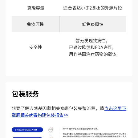
克隆容量
适合表达小于2.8kb的外源片段
适
免疫原性
低免疫原性
暂无发现致病性，
安全性
已通过欧盟和FDA许可，
已
用作基因治疗药物的载体
包装服务
想要了解吉凯基因腺相关病毒包装完整流程，请
点击这里下
载腺相关病毒构建包装报告>>