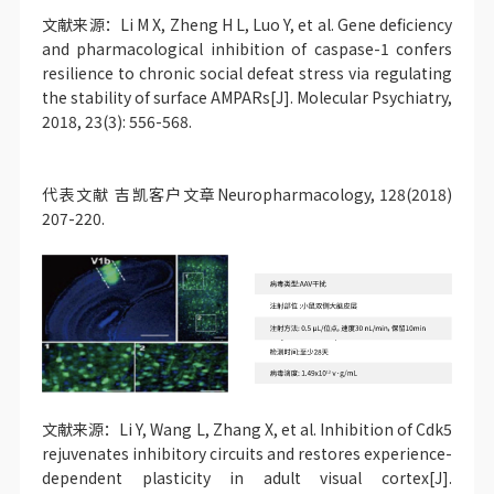
文献来源：Li M X, Zheng H L, Luo Y, et al. Gene deficiency
and pharmacological inhibition of caspase-1 confers
resilience to chronic social defeat stress via regulating
the stability of surface AMPARs[J]. Molecular Psychiatry,
2018, 23(3): 556-568.
代表文献 吉凯客户文章Neuropharmacology, 128(2018)
207-220.
文献来源：Li Y, Wang L, Zhang X, et al. Inhibition of Cdk5
rejuvenates inhibitory circuits and restores experience-
dependent plasticity in adult visual cortex[J].