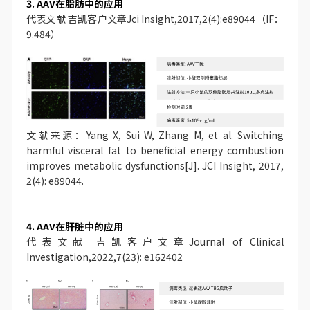
3. AAV在脂肪中的应用
代表文献 吉凯客户文章Jci Insight,2017,2(4):e89044（IF：
9.484）
文献来源：Yang X, Sui W, Zhang M, et al. Switching
harmful visceral fat to beneficial energy combustion
improves metabolic dysfunctions[J]. JCI Insight, 2017,
2(4): e89044.
4. AAV在肝脏中的应用
代表文献 吉凯客户文章Journal of Clinical
Investigation,2022,7(23): e162402