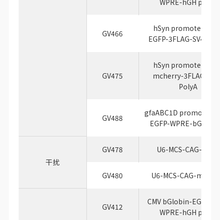
WPRE-hGH polyA
hSyn promoter-MCS
GV466
EGFP-3FLAG-SV40 Po
hSyn promoter-MCS
GV475
mcherry-3FLAG-SV4
PolyA
gfaABC1D promoter-
GV488
EGFP-WPRE-bGH Pol
GV478
U6-MCS-CAG-EGFP
干扰
GV480
U6-MCS-CAG-mCher
CMV bGlobin-EGFP-M
GV412
WPRE-hGH polyA