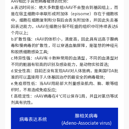
AAV相比于其他病毒载体的优势：
a.表达时间长：绝大多数重组rAAV不会整合到基因组上，而
是在宿主细胞中串联形成附加体（episome）存在于细胞核
中，细胞在细胞复制和分裂后会丢失附加体，并因此失去基
因表达能力，rAAV在细胞分裂不旺盛的组织中可持续表达6
个月以上;
b.扩散性强：rAAV的体积小，滴度高，因此具有远高于腺病
毒和慢病毒的扩散性，可以穿透血脑屏障，是理想的神经元
和胶质细胞感染工具;
c.特异性强：rAAV有十数种常用的血清型，不同的血清型对
不同的脏器有较高的识别及感染能力，是动物实验首选;
d.安全性高：目前还没有发现AAV对人体致病，是美国FDA批
准的可以直接用于人体基因治疗的最安全的病毒载体;
e.免疫原性低：当AAV用局部大剂量感染肌肉、脑、眼等组
织时，不易造成免疫反应;
f. 高稳定性：rAAV病毒在4℃可以保存1周，并且对氯仿等试
剂具有抗性。
腺相关病毒
病毒表达系统
(Adeno-Associate virus)