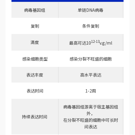
病毒基因组
单链DNA病毒
复制
条件复制
12-13
滴度
最高可达10
v.g/ml
感染细胞类型
感染分裂不旺盛的细胞
表达丰度
高水平表达
表达时间
1-2周
病毒基因组游离于宿主基因组
病
外，
持续表达时间
在分裂不旺盛的细胞中可长时
长
间表达