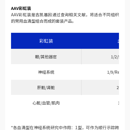
AAV彩虹装
AAV彩虹装是吉凯基因通过查询相关文献，将适合不同组织
的常用血清型组合而成的套装产品。
彩虹装
血清
眼/其他器官
1/2/5/6/8
神经系统
1/9/Retro/P
肝脏/肾脏
2/8/9/
心脏/血管/肌肉
1/6/8/
*各血清型在神经系统研究中作用：1型，可作为顺行示踪跨