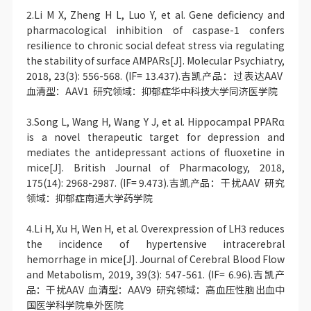
2.Li M X, Zheng H L, Luo Y, et al. Gene deficiency and
pharmacological inhibition of caspase-1 confers
resilience to chronic social defeat stress via regulating
the stability of surface AMPARs[J]. Molecular Psychiatry,
2018, 23(3): 556-568. (IF= 13.437).吉凯产品：过表达AAV
血清型：AAV1 研究领域：抑郁症华中科技大学同济医学院
3.Song L, Wang H, Wang Y J, et al. Hippocampal PPARα
is a novel therapeutic target for depression and
mediates the antidepressant actions of fluoxetine in
mice[J]. British Journal of Pharmacology, 2018,
175(14): 2968-2987. (IF= 9.473).吉凯产品：干扰AAV 研究
领域：抑郁症南通大学药学院
4.Li H, Xu H, Wen H, et al. Overexpression of LH3 reduces
the incidence of hypertensive intracerebral
hemorrhage in mice[J]. Journal of Cerebral Blood Flow
and Metabolism, 2019, 39(3): 547-561. (IF= 6.96).吉凯产
品：干扰AAV 血清型：AAV9 研究领域：高血压性脑出血中
国医学科学院阜外医院