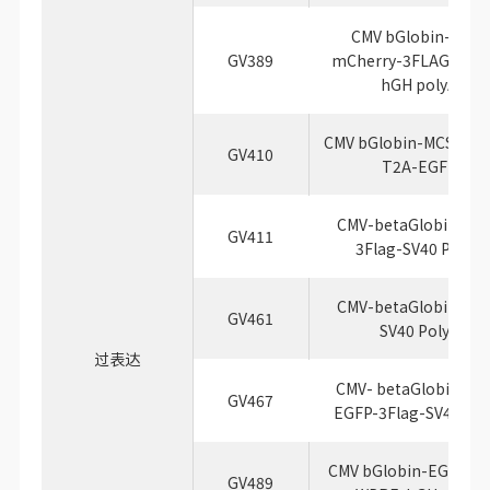
CMV bGlobin-MCS-
GV389
mCherry-3FLAG-WPR
hGH polyA
CMV bGlobin-MCS-3FL
GV410
T2A-EGFP
CMV-betaGlobin-MC
GV411
3Flag-SV40 PolyA
CMV-betaGlobin-MC
GV461
SV40 PolyA
过表达
CMV- betaGlobin-MC
GV467
EGFP-3Flag-SV40 Pol
CMV bGlobin-EGFP-M
GV489