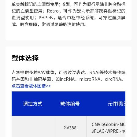
单突触标记的血清型使用；9型，可作为顺行示踪非跨突触标
记的血清型使用；Retro，可作为逆向示踪非跨突触标记的
血清型使用；PHP.eB，适合中枢神经系统，可穿过血脑屏
障、胎盘屏障，常通过尾静脉注射使用。
载体选择
吉凯提供多种AAV载体，可通过过表达、RNAi等技术操作编
码基因和非编码基因，如lncRNA、microRNA、circRNA。
点击查看载体图谱>>
调控方式
载体编号
元件顺序
CMV bGlobin-MCS-EG
GV388
3FLAG-WPRE -hGH po