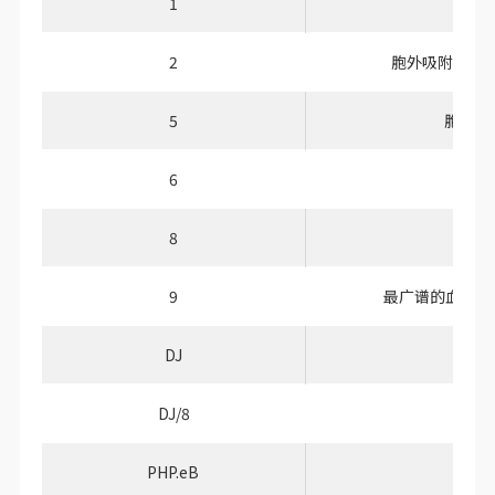
1
顺
2
胞外吸附分子
5
胞外吸
6
8
9
最广谱的血清型
DJ
DJ/8
PHP.eB
基