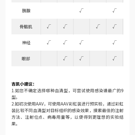
胰腺
√
√
√
骨骼肌
√
√
√
√
√
神经
√
√
√
√
√
眼部
√
√
√
√
吉凯小建议：
1.如您不确定选择哪种血清型，可尝试使用感染谱最广的9
型。
2.如初次使用AAV，可使用AAV彩虹装进行预实验，通过彩虹
装比较不同血清型对目标组织的感染效果，摸索最佳的注射
方法、注射位点、病毒用量等，以便得到更理想的实验结
果。