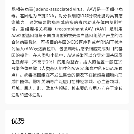
腺相关病毒( adeno-associated virus，AAV)是一类细小病
毒，基因组为单链DNA，对分裂细胞和非分裂细胞均具有感
染能力。通常需要腺病毒或疱疹病毒帮助其在体内复制扩
增。重组腺相关病毒（recombinant AAV, rAAV）是利用
AAV2型基因组与不同血清型的衣壳蛋白基因组结合产生的混
合体病毒载体，可将目的基因的CDS区序列或者RNAi干扰序
列插入rAAV表达质粒中，包装病毒后感染细胞完成对目的基
因的操作。在人类和小鼠中，AAV感染可以介导外源基因发
生低频率（不高于2%）的定向整合，插入的位置一般在19
号染色体短臂（人类基因组中的AAV S1和鼠中的ROSA26位
点）。病毒基因组在不发生整合的情况下在被感染细胞内形
成伴随体。腺相关病毒广泛应用在神经领域、心血管领域、
肝脏、肌肉、肺、及其他领域，其主要的应用方向在于定位
注射和整体注射。
优势