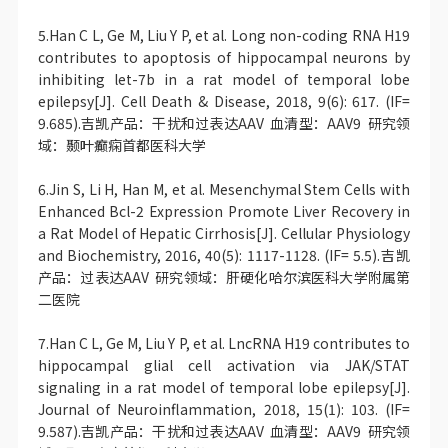
5.Han C L, Ge M, Liu Y P, et al. Long non-coding RNA H19
contributes to apoptosis of hippocampal neurons by
inhibiting let-7b in a rat model of temporal lobe
epilepsy[J]. Cell Death & Disease, 2018, 9(6): 617. (IF=
9.685).吉凯产品：干扰和过表达AAV 血清型：AAV9 研究领
域：颞叶癫痫首都医科大学
6.Jin S, Li H, Han M, et al. Mesenchymal Stem Cells with
Enhanced Bcl-2 Expression Promote Liver Recovery in
a Rat Model of Hepatic Cirrhosis[J]. Cellular Physiology
and Biochemistry, 2016, 40(5): 1117-1128. (IF= 5.5).吉凯
产品：过表达AAV 研究领域：肝硬化哈尔滨医科大学附属第
二医院
7.Han C L, Ge M, Liu Y P, et al. LncRNA H19 contributes to
hippocampal glial cell activation via JAK/STAT
signaling in a rat model of temporal lobe epilepsy[J].
Journal of Neuroinflammation, 2018, 15(1): 103. (IF=
9.587).吉凯产品：干扰和过表达AAV 血清型：AAV9 研究领