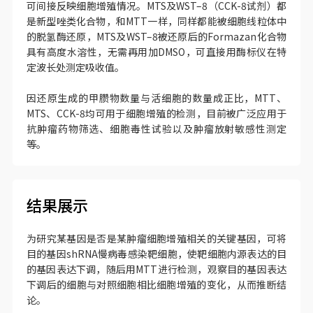
可间接反映细胞增殖情况。MTS及WST–8（CCK-8试剂）都
是新型唑类化合物，和MTT一样，同样都能被细胞线粒体中
的脱氢酶还原，MTS及WST–8被还原后的Formazan化合物
具有高度水溶性，无需再用加DMSO，可直接用酶标仪在特
定波长处测定吸收值。
因还原生成的甲臜物数量与活细胞的数量成正比，MTT、
MTS、CCK-8均可用于细胞增殖的检测，目前被广泛应用于
抗肿瘤药物筛选、细胞毒性试验以及肿瘤放射敏感性测定
等。
结果展示
为研究某基因是否是某肿瘤细胞增殖相关的关键基因，可将
目的基因shRNA慢病毒感染靶细胞，使靶细胞内源表达的目
的基因表达下调，随后用MTT进行检测，观察目的基因表达
下调后的细胞与对照细胞相比细胞增殖的变化，从而推断结
论。