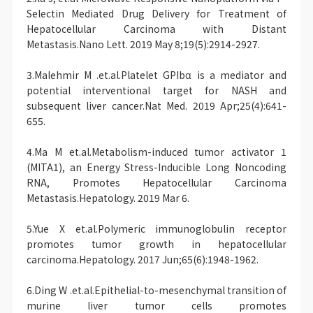
Selectin Mediated Drug Delivery for Treatment of
Hepatocellular Carcinoma with Distant
Metastasis.Nano Lett. 2019 May 8;19(5):2914-2927.
3.Malehmir M .et.al.Platelet GPIbα is a mediator and
potential interventional target for NASH and
subsequent liver cancer.Nat Med. 2019 Apr;25(4):641-
655.
4.Ma M et.al.Metabolism-induced tumor activator 1
(MITA1), an Energy Stress-Inducible Long Noncoding
RNA, Promotes Hepatocellular Carcinoma
Metastasis.Hepatology. 2019 Mar 6.
5.Yue X et.al.Polymeric immunoglobulin receptor
promotes tumor growth in hepatocellular
carcinoma.Hepatology. 2017 Jun;65(6):1948-1962.
6.Ding W .et.al.Epithelial-to-mesenchymal transition of
murine liver tumor cells promotes