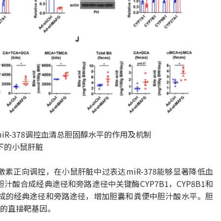
miR-378调控血清总胆固醇水平的作用及机制
下的小鼠肝脏
腺激素正向调控，在小鼠肝脏中过表达miR-378能够显著降低血
胆汁酸合成经典途径和旁路途径中关键酶CYP7B1，CYP8B1和
酸合成的经典途径和旁路途径，增加胆囊和粪便中胆汁酸水平。胆
78的直接靶基因。