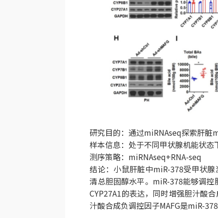
研究目的：通过miRNAseq探索肝脏
样本信息：处于不同甲状腺机能状态
测序策略：miRNAseq+RNA-seq
结论：小鼠肝脏中miR-378受甲状
清总胆固醇水平。miR-378能够调控
CYP27A1的表达，同时增强胆汁
汁酸合成负调控因子MAFG是miR-3