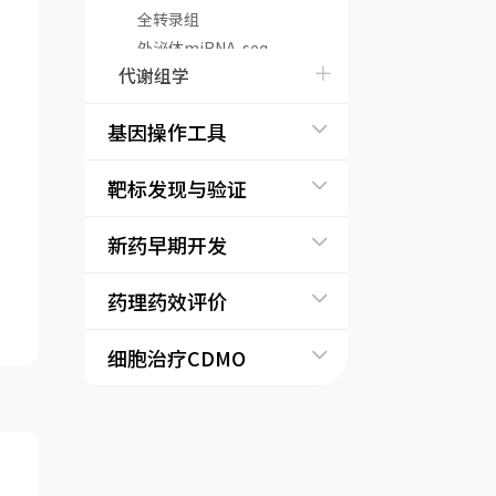
全转录组
外泌体miRNA-seq
代谢组学
外泌体LnRNA-seq
转录组机制套餐
（RNA-seq+IPA）
基因操作工具
Ribo-seq（翻译组测
序）
靶标发现与验证
新药早期开发
药理药效评价
细胞治疗CDMO