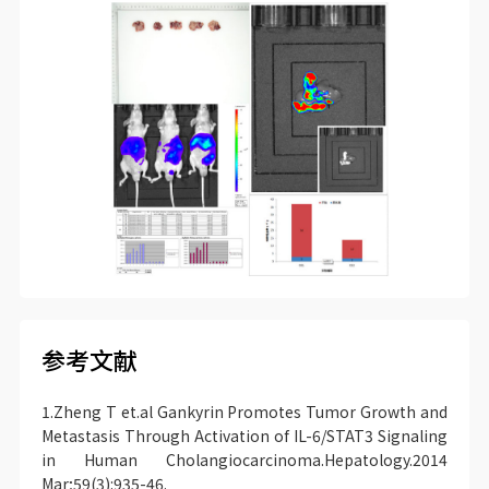
参考文献
1.Zheng T et.al Gankyrin Promotes Tumor Growth and
Metastasis Through Activation of IL-6/STAT3 Signaling
in Human Cholangiocarcinoma.Hepatology.2014
Mar;59(3):935-46.