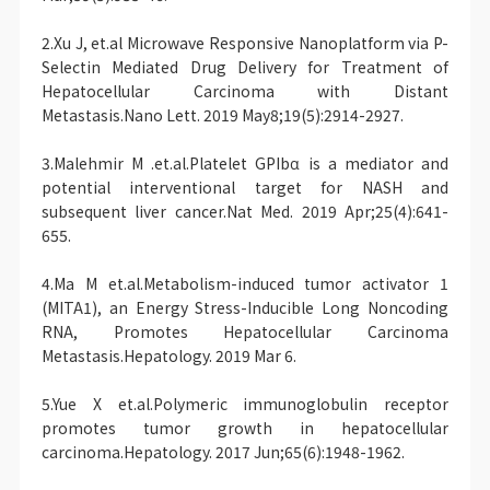
2.Xu J, et.al Microwave Responsive Nanoplatform via P-
Selectin Mediated Drug Delivery for Treatment of
Hepatocellular Carcinoma with Distant
Metastasis.Nano Lett. 2019 May8;19(5):2914-2927.
3.Malehmir M .et.al.Platelet GPIbα is a mediator and
potential interventional target for NASH and
subsequent liver cancer.Nat Med. 2019 Apr;25(4):641-
655.
4.Ma M et.al.Metabolism-induced tumor activator 1
(MITA1), an Energy Stress-Inducible Long Noncoding
RNA, Promotes Hepatocellular Carcinoma
Metastasis.Hepatology. 2019 Mar 6.
5.Yue X et.al.Polymeric immunoglobulin receptor
promotes tumor growth in hepatocellular
carcinoma.Hepatology. 2017 Jun;65(6):1948-1962.