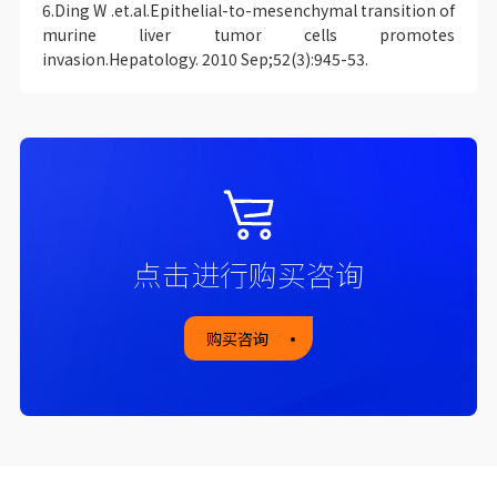
6.Ding W .et.al.Epithelial-to-mesenchymal transition of
murine liver tumor cells promotes
invasion.Hepatology. 2010 Sep;52(3):945-53.
点击进行购买咨询
购买咨询