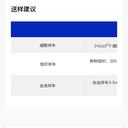
送样建议
5
细胞样本
≥5x10
个细胞，细
新鲜组织：200-400
组织样本
全血样本3-5ml，
血液样本