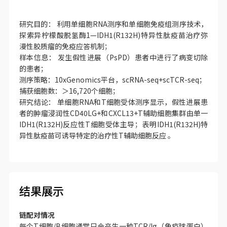
研究目的： 利用单细胞RNA测序和单细胞免疫组测序技术，
探索异柠檬酸脱氢酶1—IDH1(R132H)特异性肽疫苗治疗弥
漫性胶质瘤的免疫应答机制；
样本信息： 发生假性进展（PsPD）患者中进行了病变切除
的患者；
测序策略：10xGenomics平台，scRNA-seq+scTCR-seq；
捕获细胞数：＞16,720个细胞；
研究结论： 单细胞RNA和T细胞受体测序显示，假性进展患
者的肿瘤浸润性CD40LG+和CXCL13+T辅助细胞集群由单一
IDH1(R132H)反应性T细胞受体主导；表明IDH1(R132H)特
异性肽疫苗可诱导特定的治疗性T辅助细胞反应 。
结果展示
链配对情况
每个T细胞/B细胞通常只会产生一种TCR/Ig（免疫球蛋白）