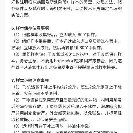
（6）
请勿
在一只样本袋中放过多的样本，以防无法放入液氮
罐或无法从液氮罐中取出。样本袋在使用前先在液氮中预
冷。
（7）在填写《样本登记单》时应当详细描述（临床样本则最
好也注明临床病因及所处阶段）样本的类型、处理方法、储
存条件以及储存时间等相关细节，以便技术人员确定合理的
实验方案。
6. 样本储存注意事项
（1）细胞样本收集好后，立即放入-80℃保存。
（2）组织样本采集后，样本迅速放入进口高质量冻存管中，
拧紧后立即放入液氮。然后再转移到-80℃中保存。
（3）组织样本储存于液氮或-80℃冰箱中。对于液氮保存样
本，务必注意，不要用Eppendorf管和国产冻存管，因为这
些管子从液氮中取出时极易发生管子爆裂而造成样本损失。
7. 样本运输注意事项
（1）飞机运输干冰上限约为2公斤，超过2公斤原则上不能
运输。火车运输不受限制。
（2）干冰运输应采用壁厚且质量完好的泡沫箱，材料用编号
后的冻存管存放，用塑料袋包装后埋入干冰中，泡沫箱应扣