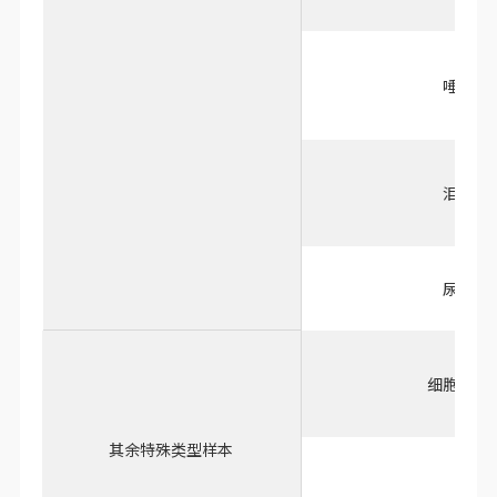
体液类
脑脊液、关节液、淋巴
唾液
泪液
尿液
细胞上清