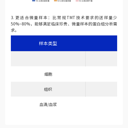
3. 更适合微量样本：比常规TMT技术要求的送样量少
50%~80%，能够满足临床珍贵、微量样本的蛋白组分析需
求。
样本类型
5D l
细胞
1.
组织
7
血清/血浆