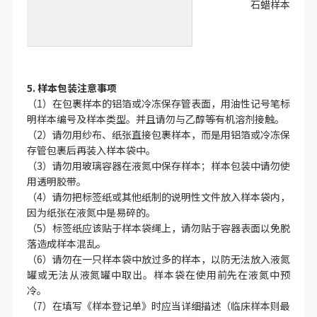
其余特殊类型样本
石蜡样本（FF
5. 样本包装注意事项
（1）在包裹样本的铝箔或冷冻保存管表面，用油性记号笔标
明样本编号及样本类型。并且
请勿
与乙醇等有机溶剂接触。
（2）
请勿
用纱布、纸张直接包裹样本，而是用铝箔或冷冻保
存管包裹后再装入样本袋中。
（3）
请勿
用玻璃容器在液氮中保存样本；样本包装中
请勿
使
用透明胶带。
（4）
请勿
把标签纸或其他纸制的说明性文件放入样本袋内，
因为纸张在液氮中是易碎的。
（5）标签纸应该贴于样本袋绳上，
请勿
贴于容器表面以免脱
落造成样本混乱。