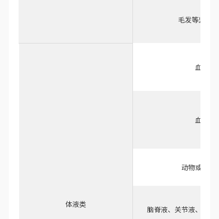
软骨等坚硬组
毛发等坚韧组
血清
血浆
动物或人乳