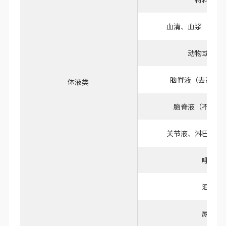
法）
血清、血浆（富集低丰度
材料法）
血清、血浆（不去
动物或人乳
脑脊液（去高丰
体液类
脑脊液（不去高
关节液、淋巴液、
唾液