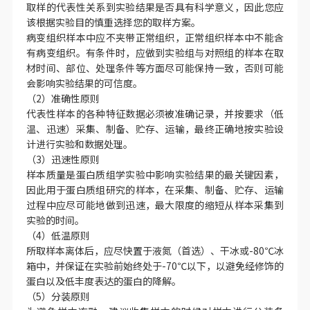
上海市浦东新区张江高科爱迪生路332号仓库。
3. 取样原则
（1）代表性原则
取样的代表性关系到实验结果是否具有科学意义，因此您应
该根据实验目的慎重选择您的取样方案。
病变组织样本中应不夹带正常组织，正常组织样本中不能含
有病变组织。有条件时，应做到实验组与对照组的样本在取
材时间、部位、处理条件等方面尽可能保持一致，否则可能
会影响实验结果的可信度。
（2）准确性原则
代表性样本的各种特征数据必须被准确记录，并按要求（低
温、迅速）采集、制备、贮存、运输，最终正确地按实验设
计进行实验和数据处理。
（3）迅速性原则
样本质量是蛋白质组学实验中影响实验结果的最关键因素，
因此用于蛋白质组研究的样本，在采集、制备、贮存、运输
过程中应尽可能地做到迅速，最大限度的缩短从样本采集到
实验的时间。
（4）低温原则
所取样本离体后，应尽快置于液氮（首选）、干冰或-80℃冰