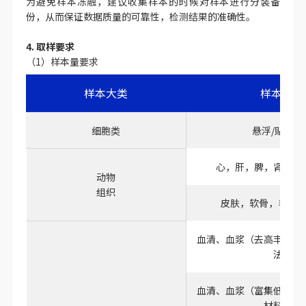
箱中，并保证在实验前始终处于-70℃以下，以避免经修饰的
蛋白以及低丰度表达的蛋白的降解。
（5）分装原则
为避免样本冻融，建议收集样本的时候对样本进行分装备
份，从而保证数据质量的可靠性，检测结果的准确性。
4. 取样要求
（1）样本量要求
样本大类
样本类型
细胞类
悬浮/贴壁细
心，肝，脾，肾，肺
动物
组织
皮肤，软骨，毛发
血清、血浆（去高丰度蛋