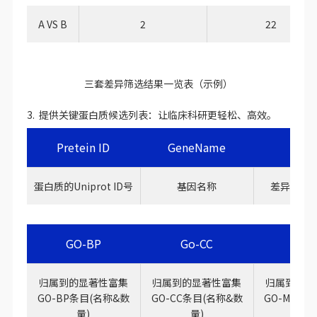
A VS B
2
22
三套差异筛选结果一览表（示例）
3. 提供关键蛋白质候选列表：让临床科研更轻松、高效。
Pretein ID
GeneName
FC
蛋白质的Uniprot ID号
基因名称
差异表达
GO-BP
Go-CC
GO-
归属到的显著性富集
归属到的显著性富集
归属到的显
GO-BP条目(名称&数
GO-CC条目(名称&数
GO-MF条
量)
量)
量)