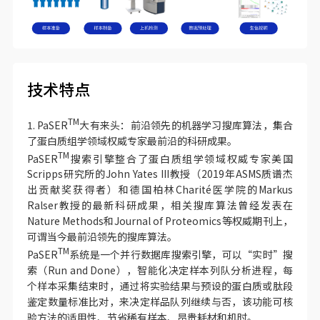
技术特点
TM
1. PaSER
大有来头：前沿领先的机器学习搜库算法，集合
了蛋白质组学领域权威专家最前沿的科研成果。
TM
PaSER
搜索引擎整合了蛋白质组学领域权威专家美国
Scripps研究所的John Yates III教授（2019年ASMS质谱杰
出贡献奖获得者）和德国柏林Charité医学院的Markus
Ralser教授的最新科研成果，相关搜库算法曾经发表在
Nature Methods和Journal of Proteomics等权威期刊上，
可谓当今最前沿领先的搜库算法。
TM
PaSER
系统是一个并行数据库搜索引擎，可以“实时”搜
索（Run and Done），智能化决定样本列队分析进程，每
个样本采集结束时，通过将实验结果与预设的蛋白质或肽段
鉴定数量标准比对，来决定样品队列继续与否，该功能可核
验方法的适用性、节省稀有样本、昂贵耗材和机时。