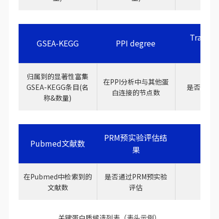
Transcr
GSEA-KEGG
PPI degree
fact
归属到的显著性富集
在PPI分析中与其他蛋
GSEA-KEGG条目(名
是否属于
白连接的节点数
称&数量)
PRM预实验评估结
Pubmed文献数
果
在Pubmed中检索到的
是否通过PRM预实验
文献数
评估
关键蛋白质候选列表（表头示例）