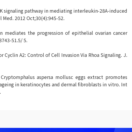
APK signaling pathway in mediating interleukin-28A-induced
ol Med. 2012 Oct;30(4):945-52.
 mediates the progression of epithelial ovarian cancer
3743-51.5/ 5.
or Cyclin A2: Control of Cell Invasion Via Rhoa Signaling. J.
. Cryptomphalus aspersa mollusc eggs extract promotes
eing in keratinocytes and dermal fibroblasts in vitro. Int
.