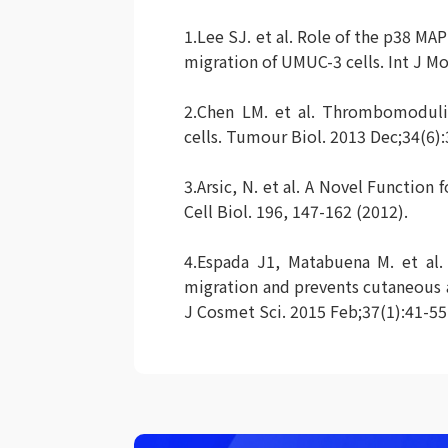
1.Lee SJ. et al. Role of the p38 M
migration of UMUC-3 cells. Int J M
2.Chen LM. et al. Thrombomodulin
cells. Tumour Biol. 2013 Dec;34(6):
3.Arsic, N. et al. A Novel Function f
Cell Biol. 196, 147-162 (2012).
4.Espada J1, Matabuena M. et al
migration and prevents cutaneous ag
J Cosmet Sci. 2015 Feb;37(1):41-55