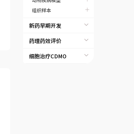
动物疾病模型
EMT分子marker检测
组织样本
血管形成检测
外泌体检测
新药早期开发
药理药效评价
细胞治疗CDMO