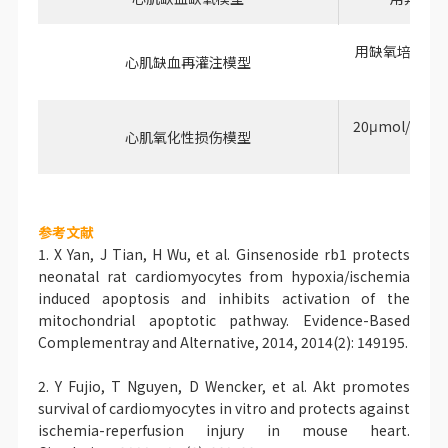
用缺氧培养基
心肌缺血再灌注模型
20μmol/L
心肌氧化性损伤模型
参考文献
1. X Yan, J Tian, H Wu, et al. Ginsenoside rb1 protects
neonatal rat cardiomyocytes from hypoxia/ischemia
induced apoptosis and inhibits activation of the
mitochondrial apoptotic pathway. Evidence-Based
Complementray and Alternative, 2014, 2014(2): 149195.
2. Y Fujio, T Nguyen, D Wencker, et al. Akt promotes
survival of cardiomyocytes in vitro and protects against
ischemia-reperfusion injury in mouse heart.