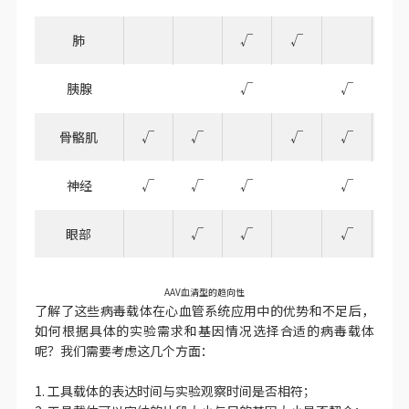
肺
√
√
√
胰腺
√
√
√
骨骼肌
√
√
√
√
√
神经
√
√
√
√
√
眼部
√
√
√
√
AAV血清型的趋向性
了解了这些病毒载体在心血管系统应用中的优势和不足后，
如何根据具体的实验需求和基因情况选择合适的病毒载体
呢？我们需要考虑这几个方面：
1. 工具载体的表达时间与实验观察时间是否相符；