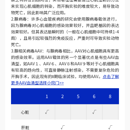
来实现心肌细胞的转染，而开胸实验的难度较大，易导致动
物死亡，因此影响其广泛应用。
2.腺病毒：许多心血管疾病的研究会使用腺病毒载体进行，
因为腺病毒对心肌细胞的感染效果较好，并且靶基因的表达
效果较好。但其表达是瞬时的（一般在心肌细胞中可持续1-4
周），且易引起较强烈的免疫反应，严重时可导致实验动物
死亡。
3.腺相关病毒AAV：与腺病毒相比，AAV对心肌细胞具有更高
的感染效率。运用AAV载体的另一个显著优点是有些AAV血
清型，如AAV１、AAV６、AAV８和AAV９等对于心肌细胞具
有较高的趋向性，可直接静脉注射感染，不需要复杂危险的
开胸手术，因此现有的Ⅱ期临床试验，均使用AAV。
点击了解
更多AAV血清型选择小窍门>>
1
2
5
6
8
9
心脏
√
√
√
肝脏
√
√
√