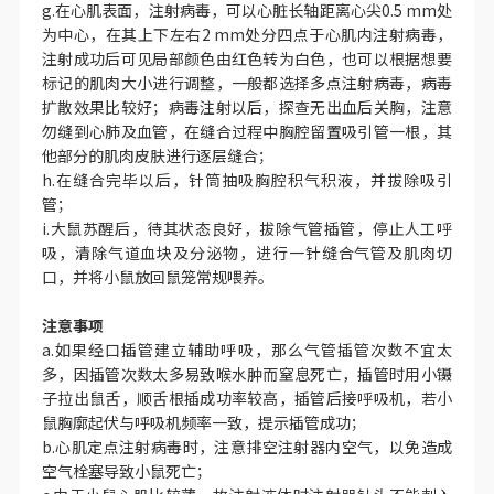
g.在心肌表面，注射病毒，可以心脏长轴距离心尖0.5 mm处
为中心，在其上下左右2 mm处分四点于心肌内注射病毒，
注射成功后可见局部颜色由红色转为白色，也可以根据想要
标记的肌肉大小进行调整，一般都选择多点注射病毒，病毒
扩散效果比较好；病毒注射以后，探查无出血后关胸，注意
勿缝到心肺及血管，在缝合过程中胸腔留置吸引管一根，其
他部分的肌肉皮肤进行逐层缝合；
h.在缝合完毕以后，针筒抽吸胸腔积气积液，并拔除吸引
管；
i.大鼠苏醒后，待其状态良好，拔除气管插管，停止人工呼
吸，清除气道血块及分泌物，进行一针缝合气管及肌肉切
口，并将小鼠放回鼠笼常规喂养。
注意事项
a.如果经口插管建立辅助呼吸，那么气管插管次数不宜太
多，因插管次数太多易致喉水肿而窒息死亡，插管时用小镊
子拉出鼠舌，顺舌根插成功率较高，插管后接呼吸机，若小
鼠胸廓起伏与呼吸机频率一致，提示插管成功；
b.心肌定点注射病毒时，注意排空注射器内空气，以免造成
空气栓塞导致小鼠死亡；