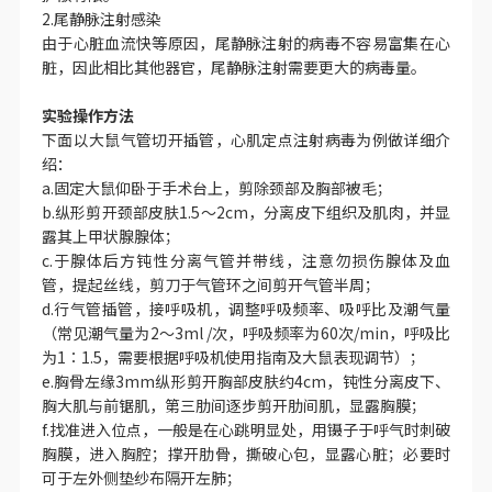
2.尾静脉注射感染
由于心脏血流快等原因，尾静脉注射的病毒不容易富集在心
脏，因此相比其他器官，尾静脉注射需要更大的病毒量。
实验操作方法
下面以大鼠气管切开插管，心肌定点注射病毒为例做详细介
绍：
a.固定大鼠仰卧于手术台上，剪除颈部及胸部被毛；
b.纵形剪开颈部皮肤1.5～2cm，分离皮下组织及肌肉，并显
露其上甲状腺腺体；
c.于腺体后方钝性分离气管并带线，注意勿损伤腺体及血
管，提起丝线，剪刀于气管环之间剪开气管半周；
d.行气管插管，接呼吸机，调整呼吸频率、吸呼比及潮气量
（常见潮气量为2～3ml /次，呼吸频率为60次/min，呼吸比
为1∶1.5，需要根据呼吸机使用指南及大鼠表现调节）；
e.胸骨左缘3mm纵形剪开胸部皮肤约4cm，钝性分离皮下、
胸大肌与前锯肌，第三肋间逐步剪开肋间肌，显露胸膜；
f.找准进入位点，一般是在心跳明显处，用镊子于呼气时刺破
胸膜，进入胸腔；撑开肋骨，撕破心包，显露心脏；必要时
可于左外侧垫纱布隔开左肺；