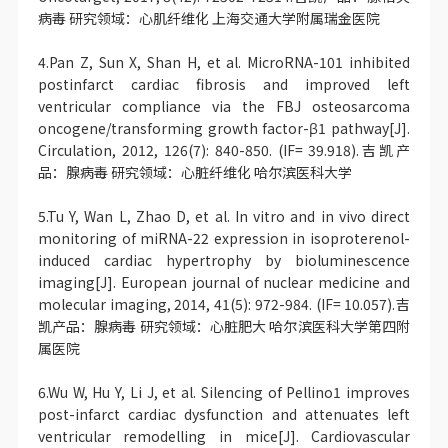
病毒 研究领域：心肌纤维化 上海交通大学附属瑞金医院
4.Pan Z, Sun X, Shan H, et al. MicroRNA-101 inhibited
postinfarct cardiac fibrosis and improved left
ventricular compliance via the FBJ osteosarcoma
oncogene/transforming growth factor-β1 pathway[J].
Circulation, 2012, 126(7): 840-850. (IF= 39.918).吉凯产
品：腺病毒 研究领域：心脏纤维化 哈尔滨医科大学
5.Tu Y, Wan L, Zhao D, et al. In vitro and in vivo direct
monitoring of miRNA-22 expression in isoproterenol-
induced cardiac hypertrophy by bioluminescence
imaging[J]. European journal of nuclear medicine and
molecular imaging, 2014, 41(5): 972-984. (IF= 10.057).吉
凯产品：腺病毒 研究领域：心脏肥大 哈尔滨医科大学第四附
属医院
6.Wu W, Hu Y, Li J, et al. Silencing of Pellino1 improves
post-infarct cardiac dysfunction and attenuates left
ventricular remodelling in mice[J]. Cardiovascular