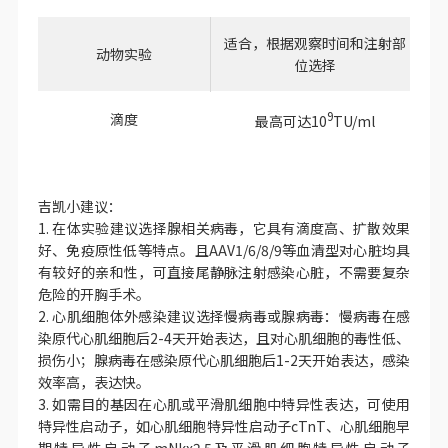
适合，根据观察时间和注射部
较
动物实验
位选择
9
滴度
最高可达10
TU/ml
吉凯小建议：
1. 在体实验建议选择腺相关病毒，它具有滴度高、扩散效果
好、免疫原性低等特点。且AAV1/6/8/9等血清型对心脏均具
有较好的亲和性，可直接尾静脉注射感染心脏，不需要复杂
危险的开胸手术。
2. 心肌细胞体外感染建议选择慢病毒或腺病毒：慢病毒在感
染原代心肌细胞后2-4天开始表达，且对心肌细胞的毒性低、
损伤小；腺病毒在感染原代心肌细胞后1-2天开始表达，感染
效率高，表达快。
3. 如需目的基因在心肌或平滑肌细胞中特异性表达，可使用
特异性启动子，如心肌细胞特异性启动子cTnT、心肌细胞早