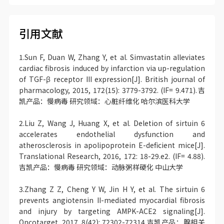
引用文献
1.Sun F, Duan W, Zhang Y, et al. Simvastatin alleviates
cardiac fibrosis induced by infarction via up-regulation
of TGF-β receptor III expression[J]. British journal of
pharmacology, 2015, 172(15): 3779-3792. (IF= 9.471).吉
凯产品：慢病毒 研究领域：心脏纤维化 哈尔滨医科大学
2.Liu Z, Wang J, Huang X, et al. Deletion of sirtuin 6
accelerates endothelial dysfunction and
atherosclerosis in apolipoprotein E-deficient mice[J].
Translational Research, 2016, 172: 18-29.e2. (IF= 4.88).
吉凯产品：慢病毒 研究领域：动脉粥样硬化 中山大学
3.Zhang Z Z, Cheng Y W, Jin H Y, et al. The sirtuin 6
prevents angiotensin II-mediated myocardial fibrosis
and injury by targeting AMPK-ACE2 signaling[J].
Oncotarget, 2017, 8(42): 72302-72314.吉凯产品：腺相关