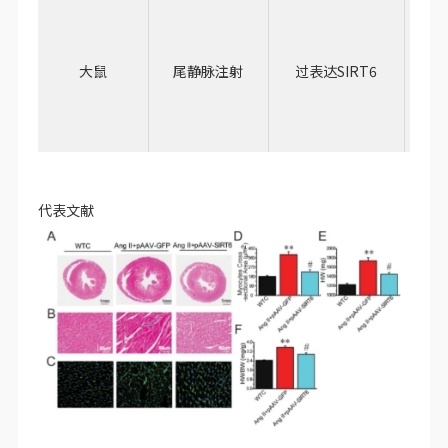
大鼠
尾静脉注射
过表达SIRT6
5
代表文献