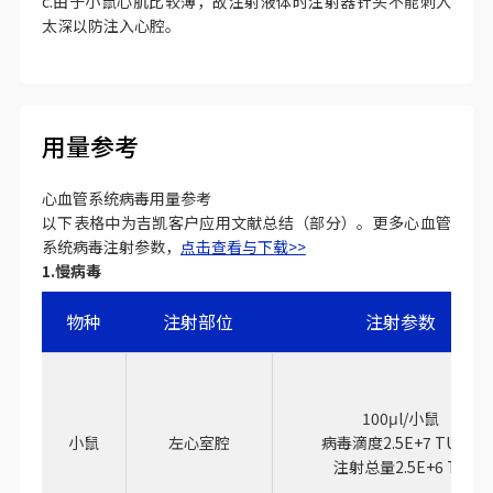
c.由于小鼠心肌比较薄，故注射液体时注射器针头不能刺入
太深以防注入心腔。
用量参考
心血管系统病毒用量参考
以下表格中为吉凯客户应用文献总结（部分）。更多心血管
系统病毒注射参数，
点击查看与下载>>
1.
慢病毒
物种
注射部位
注射参数
100μl/小鼠
小鼠
左心室腔
病毒滴度2.5E+7 TU/ml
注射总量2.5E+6 TU