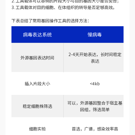
2. 工具载体可以容纳的片段大小与目的基因大小是否契合；
3. 工具载体对目的细胞、在体组织的转导是否足够高效。
下表总结了常用基因操作工具的选择方法：
病毒表达系统
慢病毒
2-4天开始表达，长时间稳定
外源基因表达时间
1
表达
插入片段大小
<4kb
可以，外源基因整合于宿主基
不
稳定细胞株筛选
因组，筛选简单
细胞实验
首选，广谱，感染效率高