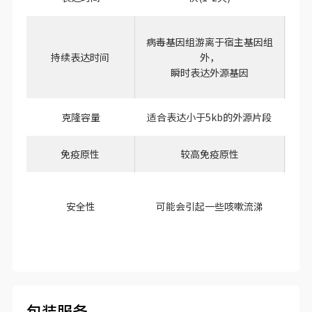
病毒基因组游离于宿主基因组
病
持续表达时间
外，
瞬时表达外源基因
长
克隆容量
适合表达小于5kb的外源片段
适
免疫原性
较高免疫原性
安全性
可能会引起一些咳嗽流涕
已
包装服务