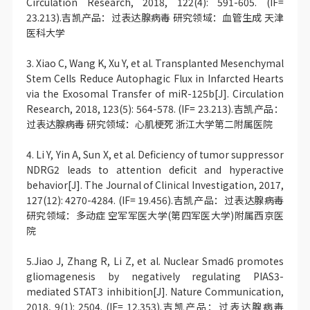
Circulation Research, 2018, 122(4): 591-605. (IF=
23.213).吉凯产品：过表达腺病毒 研究领域：血管生成 天津
医科大学
3. Xiao C, Wang K, Xu Y, et al. Transplanted Mesenchymal
Stem Cells Reduce Autophagic Flux in Infarcted Hearts
via the Exosomal Transfer of miR-125b[J]. Circulation
Research, 2018, 123(5): 564-578. (IF= 23.213).吉凯产品：
过表达腺病毒 研究领域：心肌梗死 浙江大学第二附属医院
4. Li Y, Yin A, Sun X, et al. Deficiency of tumor suppressor
NDRG2 leads to attention deficit and hyperactive
behavior[J]. The Journal of Clinical Investigation, 2017,
127(12): 4270-4284. (IF= 19.456).吉凯产品：过表达腺病毒
研究领域：多动症 空军军医大学(第四军医大学)附属西京医
院
5.Jiao J, Zhang R, Li Z, et al. Nuclear Smad6 promotes
gliomagenesis by negatively regulating PIAS3-
mediated STAT3 inhibition[J]. Nature Communication,
2018, 9(1): 2504. (IF= 12.353).吉凯产品：过表达腺病毒