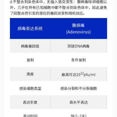
d.不整合到染色体中，无插入致突变性：腺病毒除卵细胞以
外，几乎在所有已知细胞中都不整合到染色体中，因此避免
了因整合而引发的潜在的基因突变和随机效应。
腺病毒
病毒表达系统
(Adenovirus)
病毒基因组
双链DNA病毒
复制
条件复制
12
滴度
最高可达10
pfu/ml
感染细胞类型
感染分裂和不分裂细胞
表达丰度
高水平表达
表达时间
快(1-2天)