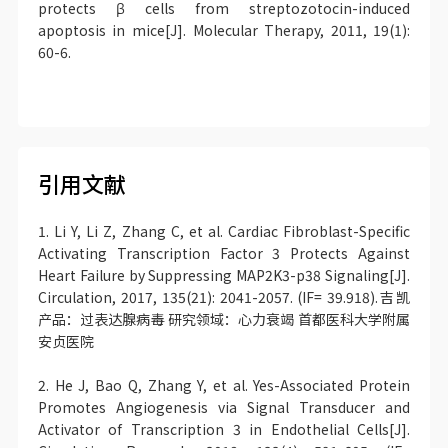
protects β cells from streptozotocin-induced
apoptosis in mice[J]. Molecular Therapy, 2011, 19(1):
60-6.
引用文献
1. Li Y, Li Z, Zhang C, et al. Cardiac Fibroblast-Specific
Activating Transcription Factor 3 Protects Against
Heart Failure by Suppressing MAP2K3-p38 Signaling[J].
Circulation, 2017, 135(21): 2041-2057. (IF= 39.918).吉凯
产品：过表达腺病毒 研究领域：心力衰竭 首都医科大学附属
安贞医院
2. He J, Bao Q, Zhang Y, et al. Yes-Associated Protein
Promotes Angiogenesis via Signal Transducer and
Activator of Transcription 3 in Endothelial Cells[J].