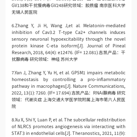
GV138和干扰慢病毒GV248研究领域：胶质瘤 南京医科大学
无锡人民医院
6.Zhang Y, Ji H, Wang J,et al. Melatonin-mediated
inhibition of Cav3.2 T-type Ca2+ channels induces
sensory neuronal hypoexcitability through the novel
protein kinase C-eta isoform[J]. Journal of Pineal
Research, 2018, 64(4): e12476. (IF= 12.081).吉凯产品：干
扰腺病毒 研究领域：神经 苏州大学
7.Yan J, Zhang Y, Yu H, et al. GPSM1 impairs metabolic
homeostasis by controlling a pro-inflammatory
pathway in macrophages[J]. Nature Communications,
2022, 13(1): 7260. (IF= 17.694).吉凯产品：RNAi腺病毒 研究
领域：代谢炎症 上海交通大学医学院附属上海市第六人民医
院
8.Xu X, Shi Y, Luan P, et al. The subcellular redistribution
of NLRC5 promotes angiogenesis via interacting with
STAT3 in endothelial cells[J]. Theranostics, 2021, 11(9):