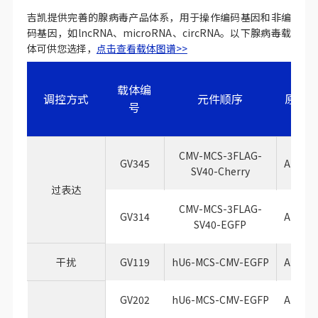
吉凯提供完善的腺病毒产品体系，用于操作编码基因和非编
码基因，如lncRNA、microRNA、circRNA。以下腺病毒载
体可供您选择，
点击查看载体图谱>>
载体编
调控方式
元件顺序
原核
号
CMV-MCS-3FLAG-
GV345
Ampicil
SV40-Cherry
过表达
CMV-MCS-3FLAG-
GV314
Ampicil
SV40-EGFP
干扰
GV119
hU6-MCS-CMV-EGFP
Ampicil
GV202
hU6-MCS-CMV-EGFP
Ampicil