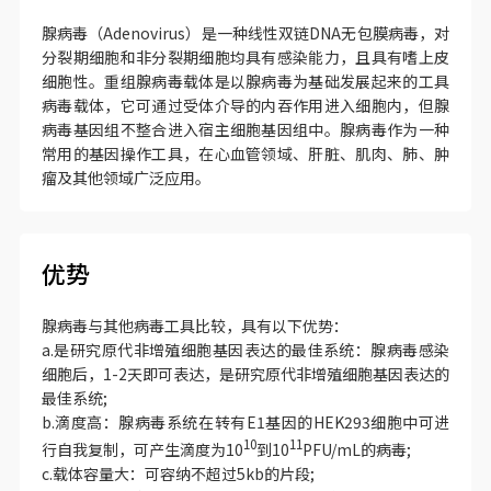
腺病毒（Adenovirus）是一种线性双链DNA无包膜病毒，对
分裂期细胞和非分裂期细胞均具有感染能力，且具有嗜上皮
细胞性。重组腺病毒载体是以腺病毒为基础发展起来的工具
病毒载体，它可通过受体介导的内吞作用进入细胞内，但腺
病毒基因组不整合进入宿主细胞基因组中。腺病毒作为一种
常用的基因操作工具，在心血管领域、肝脏、肌肉、肺、肿
瘤及其他领域广泛应用。
优势
腺病毒与其他病毒工具比较，具有以下优势：
a.是研究原代非增殖细胞基因表达的最佳系统：腺病毒感染
细胞后，1-2天即可表达，是研究原代非增殖细胞基因表达的
最佳系统;
b.滴度高：腺病毒系统在转有E1基因的HEK293细胞中可进
10
11
行自我复制，可产生滴度为10
到10
PFU/mL的病毒;
c.载体容量大：可容纳不超过5kb的片段;