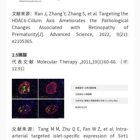
文献来源：Ran J, Zhang Y, Zhang S, et al. Targeting the
HDAC6-Cilium Axis Ameliorates the Pathological
Changes Associated with Retinopathy of
Prematurity[J]. Advanced Science, 2022, 9(21):
e2105365.
2.5胰腺
代表文献 Molecular Therapy ,2011,19(1):60-66.（IF:
12.91）
文献来源：Tang M M, Zhu Q E, Fan W Z, et al. Intra-
arterial targeted islet-specific expression of Sirt1