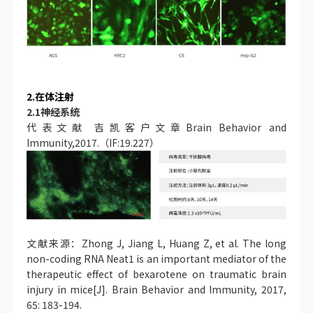
2.在体注射
2.1神经系统
代表文献 吉凯客户文章Brain Behavior and
Immunity,2017.（IF:19.227）
文献来源：Zhong J, Jiang L, Huang Z, et al. The long
non-coding RNA Neat1 is an important mediator of the
therapeutic effect of bexarotene on traumatic brain
injury in mice[J]. Brain Behavior and Immunity, 2017,
65: 183-194.