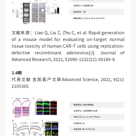
文献来源：Liao Q, Liu Z, Zhu C, et al. Rapid generation
of a mouse model for evaluating on-target normal
tissue toxicity of human CAR-T cells using replication-
defective recombinant adenovirus[J]. Journal of
Advanced Research, 2022, S2090-1232(22): 00189-8.
2.4眼
代表文献 吉凯客户文章Advanced Science, 2022, 9(21):
2105365.