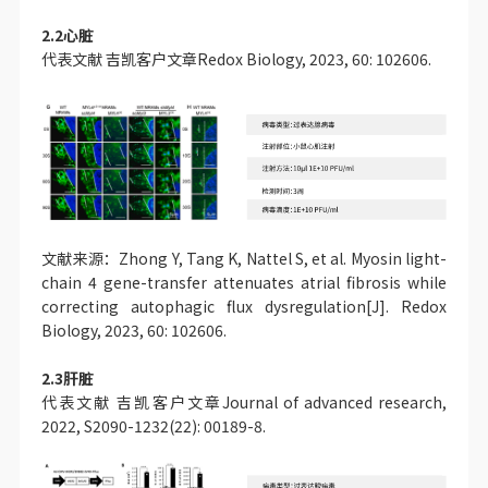
2.2心脏
代表文献 吉凯客户文章Redox Biology, 2023, 60: 102606.
文献来源：Zhong Y, Tang K, Nattel S, et al. Myosin light-
chain 4 gene-transfer attenuates atrial fibrosis while
correcting autophagic flux dysregulation[J]. Redox
Biology, 2023, 60: 102606.
2.3肝脏
代表文献 吉凯客户文章Journal of advanced research,
2022, S2090-1232(22): 00189-8.