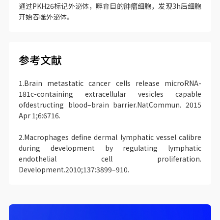
通过PKH26标记外泌体，孵育目的肿瘤细胞，发现3h后细胞
开始吞噬外泌体。
参考文献
1.Brain metastatic cancer cells release microRNA-
181c-containing extracellular vesicles capable
ofdestructing blood–brain barrier.NatCommun. 2015
Apr 1;6:6716.
2.Macrophages define dermal lymphatic vessel calibre
during development by regulating lymphatic
endothelial cell proliferation.
Development.2010;137:3899–910.