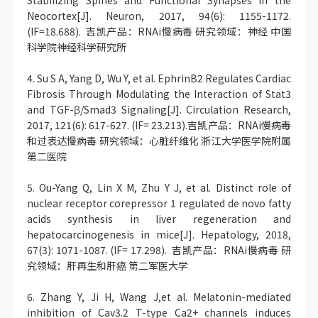
Stabilizing Spines and Functional Synapses in the
Neocortex[J]. Neuron, 2017, 94(6): 1155-1172.
(IF=18.688). 吉凯产品：RNAi慢病毒 研究领域：神经 中国
科学院神经科学研究所
4. Su S A, Yang D, Wu Y, et al. EphrinB2 Regulates Cardiac
Fibrosis Through Modulating the Interaction of Stat3
and TGF-β/Smad3 Signaling[J]. Circulation Research,
2017, 121(6): 617-627. (IF= 23.213).吉凯产品：RNAi慢病毒
和过表达慢病毒 研究领域：心脏纤维化 浙江大学医学院附属
第二医院
5. Ou-Yang Q, Lin X M, Zhu Y J, et al. Distinct role of
nuclear receptor corepressor 1 regulated de novo fatty
acids synthesis in liver regeneration and
hepatocarcinogenesis in mice[J]. Hepatology, 2018,
67(3): 1071-1087. (IF= 17.298). 吉凯产品：RNAi慢病毒 研
究领域：肝再生和肝癌 第二军医大学
6. Zhang Y, Ji H, Wang J,et al. Melatonin-mediated
inhibition of Cav3.2 T-type Ca2+ channels induces