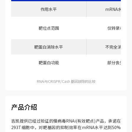
作用水平
mRNA水平
靶位点范围
仅转录本
靶蛋白消除水平
不完全消除
靶蛋白功能
部分丧失
RNAi与CRISPR/Cas9 基因敲除的比较
产品介绍
吉凯提供已经过验证的慢病毒RNAi(有效靶点)产品，承诺在
293T细胞中，对靶基因的抑制效率在mRNA水平达到50%