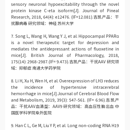
sensory neuronal hypoexcitability through the novel
protein kinase C-eta isoform[J]. Journal of Pineal
Research, 2018, 64(4): e12476. (IF=12.081).吉凯产品：干
扰腺病毒 研究领域：神经 苏州大学
7. Song L, Wang H, Wang Y J, et al. Hippocampal PPARα
is a novel therapeutic target for depression and
mediates the antidepressant actions of fluoxetine in
mice[J]. British Journal of Pharmacology, 2018,
175(14): 2968-2987.(IF= 9.473).吉凯产品：干扰AAV 研究领
域：抑郁症 南通大学药学院
8. Li H, Xu H, Wen H, et al. Overexpression of LH3 reduces
the incidence of hypertensive intracerebral
hemorrhage in mice[J].Journal of Cerebral Blood Flow
and Metabolism, 2019, 39(3): 547-561. (IF= 6.96).吉凯产
品：干扰AAV血清型：AAV9 研究领域：高血压性脑出血 中
国医学科学院阜外医院
9. Han C L, Ge M, Liu Y P, et al. Long non-coding RNA H19