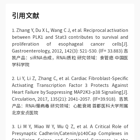
引用文献
1. Zhang Y, Du X L, Wang C J, et al. Reciprocal activation
between PLK1 and Stat3 contributes to survival and
proliferation of esophageal cancer cells[J].
Gastroenterology, 2012, 142(3): 521-530. (IF= 33.883).吉
凯产品：siRNA合成，RNAi质粒 研究领域：食管癌 中国医
学科学院
2. Li Y, Li Z, Zhang C, et al. Cardiac Fibroblast-Specific
Activating Transcription Factor 3 Protects Against
Heart Failure by Suppressing MAP2K3-p38 Signaling[J].
Circulation, 2017, 135(21): 2041-2057. (IF=39.918). 吉凯
产品：RNAi慢病毒 研究领域：心脏衰竭 首都医科大学附属
北京安贞医院
3. Li M Y, Miao W Y, Wu Q Z, et al. A Critical Role of
Presynaptic Cadherin/Catenin/p140Cap Complexes in