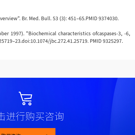
overview". Br. Med. Bull. 53 (3): 451–65.PMID 9374030.
er 1997). "Biochemical characteristics ofcaspases-3, -6,
): 25719–23.doi:10.1074/jbc.272.41.25719. PMID 9325297.
击进行购买咨询