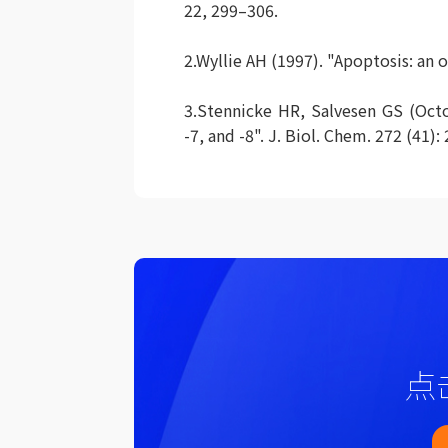
22, 299–306.
2.Wyllie AH (1997). "Apoptosis: an 
3.Stennicke HR, Salvesen GS (Octob
-7, and -8". J. Biol. Chem. 272 (41
点