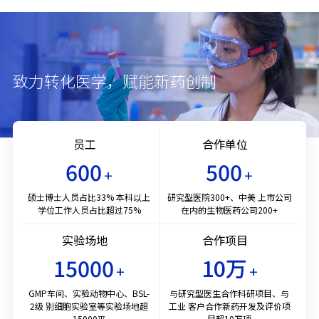
致力转化医学，赋能新药创制
员工
合作单位
600
500
+
+
硕士博士人员占比33%
本科以上
研究型医院300+、中美
上市公司
学位工作人员占比超过75%
在内的生物医药公司200+
实验场地
合作项目
15000
10
万
+
+
GMP车间、实验动物中心、BSL-
与研究型医生合作科研项目、与
2级
别细胞实验室等实验场地超
工业
客户合作新药开发及评价项
15000平
目超10万项