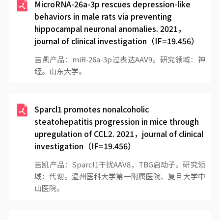
MicroRNA-26a-3p rescues depression-like
behaviors in male rats via preventing
hippocampal neuronal anomalies. 2021，
journal of clinical investigation（IF=19.456）
吉凯产品：miR-26a-3p过表达AAV9。研究领域：神
经。山东大学。
Sparcl1 promotes nonalcoholic
steatohepatitis progression in mice through
upregulation of CCL2. 2021，journal of clinical
investigation（IF=19.456）
吉凯产品：Sparcl1干扰AAV8，TBG启动子。研究领
域：代谢。温州医科大学第一附属医院、复旦大学中
山医院。