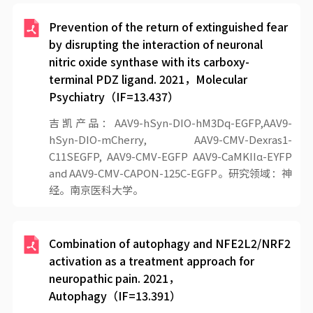
Prevention of the return of extinguished fear
by disrupting the interaction of neuronal
nitric oxide synthase with its carboxy-
terminal PDZ ligand. 2021，Molecular
Psychiatry（IF=13.437）
吉凯产品：AAV9-hSyn-DIO-hM3Dq-EGFP,AAV9-
hSyn-DIO-mCherry, AAV9-CMV-Dexras1-
C11SEGFP, AAV9-CMV-EGFP AAV9-CaMKIIα-EYFP
and AAV9-CMV-CAPON-125C-EGFP。研究领域：神
经。南京医科大学。
Combination of autophagy and NFE2L2/NRF2
activation as a treatment approach for
neuropathic pain. 2021，
Autophagy（IF=13.391）