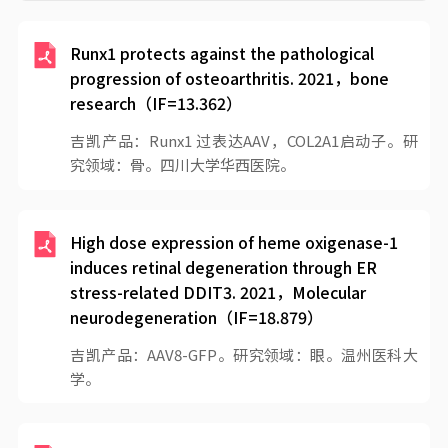
Runx1 protects against the pathological
progression of osteoarthritis. 2021，bone
research（IF=13.362）
吉凯产品：Runx1 过表达AAV，COL2A1启动子。研
究领域：骨。四川大学华西医院。
High dose expression of heme oxigenase-1
induces retinal degeneration through ER
stress-related DDIT3. 2021，Molecular
neurodegeneration（IF=18.879）
吉凯产品：AAV8-GFP。研究领域：眼。温州医科大
学。